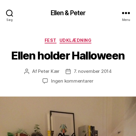
Ellen & Peter
Søg
Menu
Kategorier
FEST
UDKLÆDNING
Ellen holder Halloween
Af
Peter Kær
7. november 2014
Indlægsforfatter
Indlægsdato
til
Ingen kommentarer
Ellen
holder
Halloween